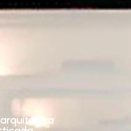
arquitetura
sticada