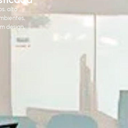
s, alto
mbientes,
am design,