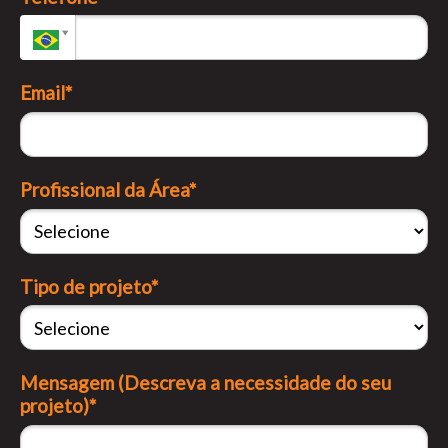
Email*
Profissional da Área*
Tipo de projeto*
Mensagem (Descreva a necessidade do seu
projeto)*