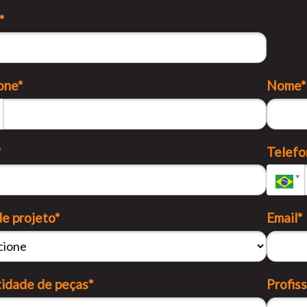
*
one*
Nome*
*
Telefo
de projeto*
Email*
idade de peças*
Profiss