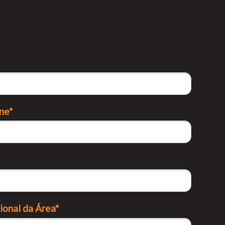
ne*
ional da Área*