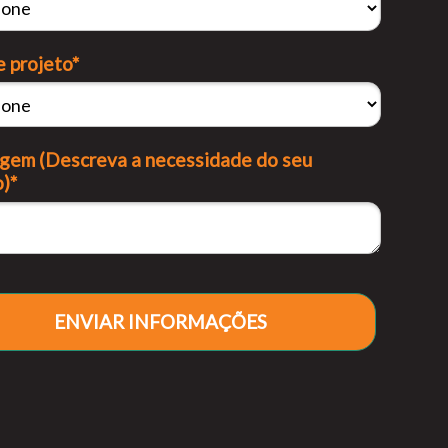
e projeto*
em (Descreva a necessidade do seu
o)*
ENVIAR INFORMAÇÕES