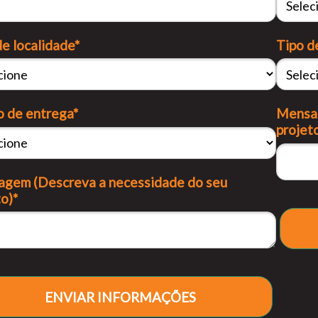
de localidade*
Tipo d
 de entrega*
Mensag
projet
gem (Descreva a necessidade do seu
o)*
ENVIAR INFORMAÇÕES